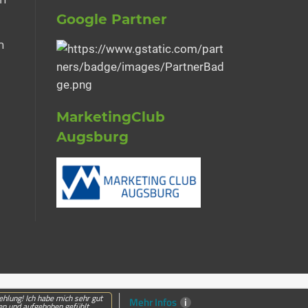
Google Partner
h
MarketingClub
Augsburg
hlung! Ich habe mich sehr gut
Mehr Infos
i
en und aufgehoben gefühlt. ...