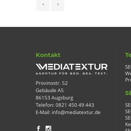
Kontakt
T
SE
We
Pr
Provinostr. 52
Gebäude A5
S
86153 Augsburg
SE
Telefon:
0821 450 49 443
SE
E-Mail:
info@mediatextur.de
SE
Ke
SE