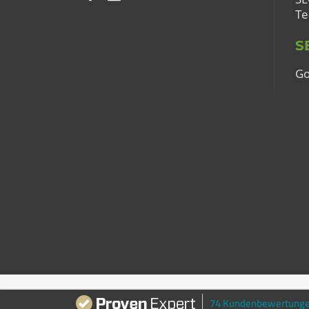
Te
S
Go
©
2026 MEDIATEXTUR
74 Kundenbewertung