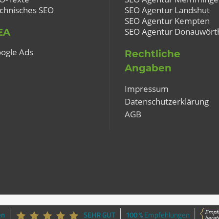
chnisches SEO
SEO Agentur Landshut
SEO Agentur Kempten
SEO Agentur Donauwört
EA
ogle Ads
Rechtliche
Angaben
Impressum
Datenschutzerklärung
AGB
Empfe
en
SEHR GUT
100 %
Empfehlungen
berat