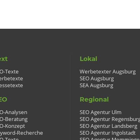
ext
Lokal
O-Texte
Werbetexter Augsburg
rbetexte
SEO Augsburg
essetexte
SEA Augsburg
EO
Regional
O-Analysen
SEO Agentur Ulm
O-Beratung
SEO Agentur Regensbur
O-Konzept
SEO Agentur Landsberg
yword-Recherche
SEO Agentur Ingolstadt
O-Texte
SEO Agentur Memminge